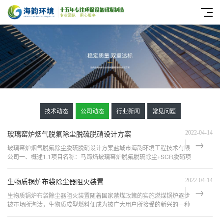
技术动态
公司动态
行业新闻
常见问题
玻璃窑炉烟气脱氟除尘脱硫脱硝设计方案
2022-04-14
玻璃窑炉烟气脱氟除尘脱硫脱硝设计方案盐城市海韵环境工程技术有限
公司一、概述1.1项目名称：马蹄焰玻璃窑炉脱氟脱硫除尘+SCR脱硝项
目1.2原始设计参数：（本参数由业主提供）序号参数名称单位参数值1
烟气...
生物质锅炉布袋除尘器阻火装置
2022-04-14
生物质锅炉布袋除尘器阻火装置随着国家禁煤政策的实施燃煤锅炉逐步
被市场所淘汰，生物质成型燃料便成为被广大用户所接受的新兴的一种
新型环保燃料，但是这些以生物质为燃料的锅炉燃烧时仍然会产生黑