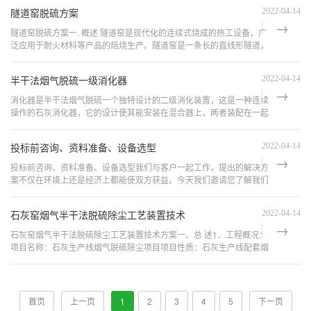
烟，同样需要安装...
隧道窑脱硫方案
2022-04-14
隧道窑脱硫方案一. 概述 隧道窑是现代化的连续式烧成的热工设备，广
泛应用于耐火材料等产品的焙烧生产。隧道窑是一条长的直线形隧道，
其两侧及顶部有固定的墙壁及拱顶，底部铺设的轨道上运行着窑车。烧
成设备设...
半干法烟气脱硫一级消化器
2022-04-14
消化器是半干法烟气脱硫一个独特设计的二级消化装置，这是一种连续
操作的石灰消化器，它的设计使其能安装在混合器上，两者装配在一起
的一个特点是免除了内部输送，因比重的差别形成上部溢出，可将经消
化的适量产品送...
投标前咨询、资料准备、设备选型
2022-04-14
投标前咨询、资料准备、设备选型我们与客户一起工作，提出的解决方
案不仅在环境上还是经济上都能使双方获益。今天我们邀请您了解我们
所能提供的产品和服务并希望能建立未来的伙伴关系。
石灰窑烟气半干法脱硫除尘工艺装置技术
2022-04-14
石灰窑烟气半干法脱硫除尘工艺装置技术方案一、总 述1．工程概况：
项目名称：石灰生产线烟气脱硫除尘项目项目性质：石灰生产线配套烟
气除尘脱硫环保项目2．治理的背景、治理的必要性：本技术方案是针
对石灰竖窑...
首页
上一页
1
2
3
4
5
下一页